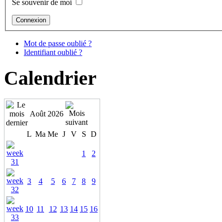
Se souvenir de moi
Mot de passe oublié ?
Identifiant oublié ?
Calendrier
Août 2026
L
Ma
Me
J
V
S
D
1
2
3
4
5
6
7
8
9
10
11
12
13
14
15
16