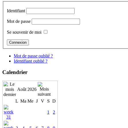
Identifiant
Mot de passe
Se souvenir de moi
Mot de passe oublié ?
Identifiant oublié ?
Calendrier
Août 2026
L
Ma
Me
J
V
S
D
1
2