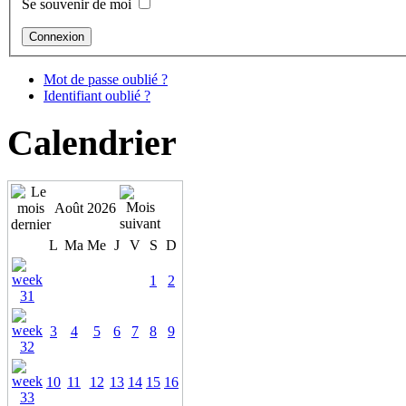
Se souvenir de moi
Mot de passe oublié ?
Identifiant oublié ?
Calendrier
Août 2026
L
Ma
Me
J
V
S
D
1
2
3
4
5
6
7
8
9
10
11
12
13
14
15
16