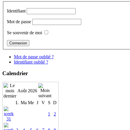
Identifiant
Mot de passe
Se souvenir de moi
Mot de passe oublié ?
Identifiant oublié ?
Calendrier
Août 2026
L
Ma
Me
J
V
S
D
1
2