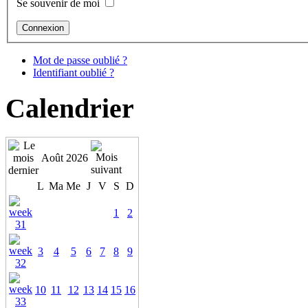
Se souvenir de moi
Mot de passe oublié ?
Identifiant oublié ?
Calendrier
Août 2026
L
Ma
Me
J
V
S
D
1
2
3
4
5
6
7
8
9
10
11
12
13
14
15
16