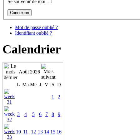
Se souvenir de moi
Mot de passe oublié ?
Identifiant oublié ?
Calendrier
Août 2026
L
Ma
Me
J
V
S
D
1
2
3
4
5
6
7
8
9
10
11
12
13
14
15
16