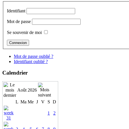
Identifiant
Mot de passe
Se souvenir de moi
Mot de passe oublié ?
Identifiant oublié ?
Calendrier
Août 2026
L
Ma
Me
J
V
S
D
1
2