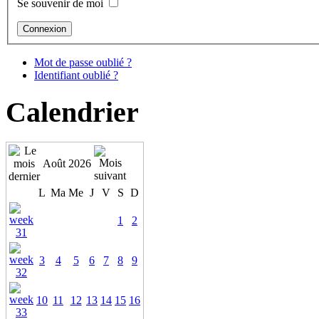
Se souvenir de moi
Mot de passe oublié ?
Identifiant oublié ?
Calendrier
Août 2026
L
Ma
Me
J
V
S
D
1
2
3
4
5
6
7
8
9
10
11
12
13
14
15
16