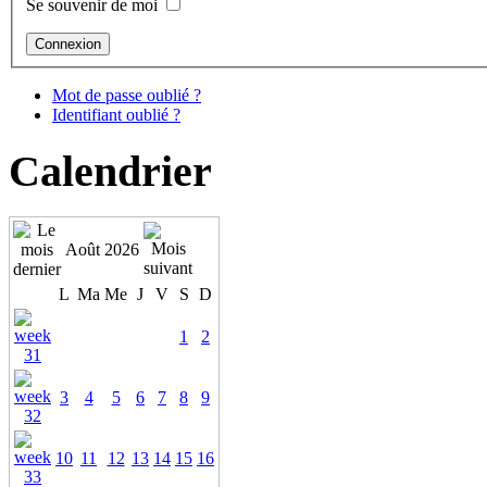
Se souvenir de moi
Mot de passe oublié ?
Identifiant oublié ?
Calendrier
Août 2026
L
Ma
Me
J
V
S
D
1
2
3
4
5
6
7
8
9
10
11
12
13
14
15
16